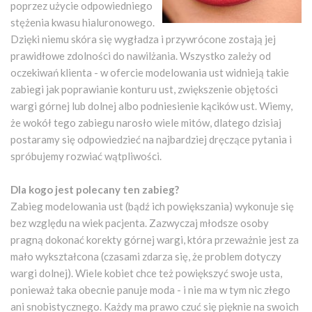
poprzez użycie odpowiedniego
stężenia kwasu hialuronowego.
Dzięki niemu skóra się wygładza i przywrócone zostają jej
prawidłowe zdolności do nawilżania. Wszystko zależy od
oczekiwań klienta - w ofercie modelowania ust widnieją takie
zabiegi jak poprawianie konturu ust, zwiększenie objętości
wargi górnej lub dolnej albo podniesienie kącików ust. Wiemy,
że wokół tego zabiegu narosło wiele mitów, dlatego dzisiaj
postaramy się odpowiedzieć na najbardziej dręczące pytania i
spróbujemy rozwiać wątpliwości.
Dla kogo jest polecany ten zabieg?
Zabieg modelowania ust (bądź ich powiększania) wykonuje się
bez względu na wiek pacjenta. Zazwyczaj młodsze osoby
pragną dokonać korekty górnej wargi, która przeważnie jest za
mało wykształcona (czasami zdarza się, że problem dotyczy
wargi dolnej). Wiele kobiet chce też powiększyć swoje usta,
ponieważ taka obecnie panuje moda - i nie ma w tym nic złego
ani snobistycznego. Każdy ma prawo czuć się pięknie na swoich