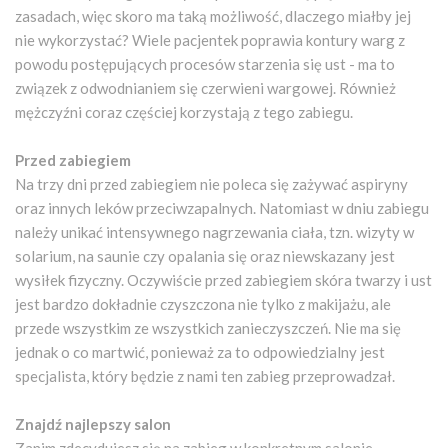
zasadach, więc skoro ma taką możliwość, dlaczego miałby jej
nie wykorzystać? Wiele pacjentek poprawia kontury warg z
powodu postępujących procesów starzenia się ust - ma to
związek z odwodnianiem się czerwieni wargowej. Również
mężczyźni coraz częściej korzystają z tego zabiegu.
Przed zabiegiem
Na trzy dni przed zabiegiem nie poleca się zażywać aspiryny
oraz innych leków przeciwzapalnych. Natomiast w dniu zabiegu
należy unikać intensywnego nagrzewania ciała, tzn. wizyty w
solarium, na saunie czy opalania się oraz niewskazany jest
wysiłek fizyczny. Oczywiście przed zabiegiem skóra twarzy i ust
jest bardzo dokładnie czyszczona nie tylko z makijażu, ale
przede wszystkim ze wszystkich zanieczyszczeń. Nie ma się
jednak o co martwić, ponieważ za to odpowiedzialny jest
specjalista, który będzie z nami ten zabieg przeprowadzał.
Znajdź najlepszy salon
Zanim zdecydujesz się na zabieg w konkretnym salonie,