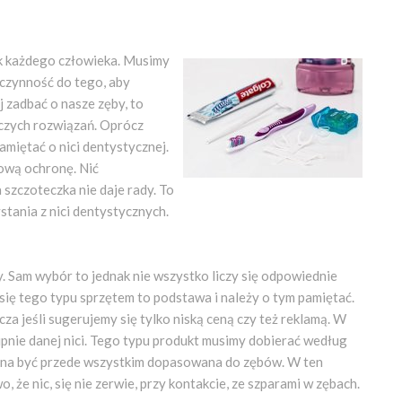
k każdego człowieka. Musimy
czynność do tego, aby
j zadbać o nasze zęby, to
iczych rozwiązań. Oprócz
amiętać o nici dentystycznej.
ową ochronę. Nić
 szczoteczka nie daje rady. To
tania z nici dentystycznych.
. Sam wybór to jednak nie wszystko liczy się odpowiednie
się tego typu sprzętem to podstawa i należy o tym pamiętać.
cza jeśli sugerujemy się tylko niską ceną czy też reklamą. W
upnie danej nici. Tego typu produkt musimy dobierać według
na być przede wszystkim dopasowana do zębów. W ten
 że nic, się nie zerwie, przy kontakcie, ze szparami w zębach.