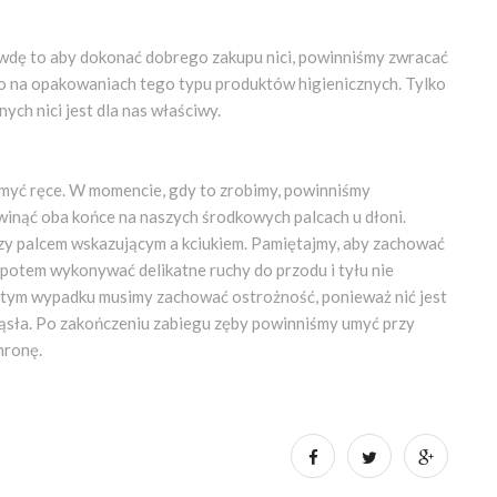
awdę to aby dokonać dobrego zakupu nici, powinniśmy zwracać
io na opakowaniach tego typu produktów higienicznych. Tylko
ych nici jest dla nas właściwy.
umyć ręce. W momencie, gdy to zrobimy, powinniśmy
winąć oba końce na naszych środkowych palcach u dłoni.
y palcem wskazującym a kciukiem. Pamiętajmy, aby zachować
 potem wykonywać delikatne ruchy do przodu i tyłu nie
W tym wypadku musimy zachować ostrożność, ponieważ nić jest
ziąsła. Po zakończeniu zabiegu zęby powinniśmy umyć przy
hronę.