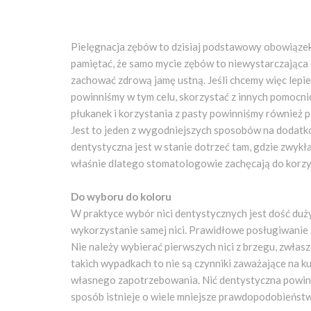
Pielęgnacja zębów to dzisiaj podstawowy obowiąze
pamiętać, że samo mycie zębów to niewystarczająca 
zachować zdrową jamę ustną. Jeśli chcemy więc lepie
powinniśmy w tym celu, skorzystać z innych pomocn
płukanek i korzystania z pasty powinniśmy również p
Jest to jeden z wygodniejszych sposobów na dodatk
dentystyczna jest w stanie dotrzeć tam, gdzie zwykła
właśnie dlatego stomatologowie zachęcają do korzys
Do wyboru do koloru
W praktyce wybór nici dentystycznych jest dość duży
wykorzystanie samej nici. Prawidłowe posługiwanie 
Nie należy wybierać pierwszych nici z brzegu, zwłasz
takich wypadkach to nie są czynniki zaważające na k
własnego zapotrzebowania. Nić dentystyczna powin
sposób istnieje o wiele mniejsze prawdopodobieństwo,