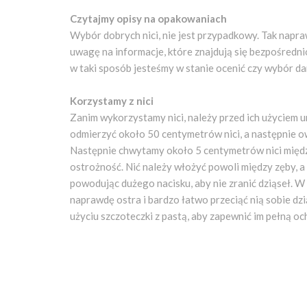
Czytajmy opisy na opakowaniach
Wybór dobrych nici, nie jest przypadkowy. Tak napr
uwagę na informacje, które znajdują się bezpośredn
w taki sposób jesteśmy w stanie ocenić czy wybór dan
Korzystamy z nici
Zanim wykorzystamy nici, należy przed ich użyciem 
odmierzyć około 50 centymetrów nici, a następnie o
Następnie chwytamy około 5 centymetrów nici międz
ostrożność. Nić należy włożyć powoli między zęby, a
powodując dużego nacisku, aby nie zranić dziąseł. 
naprawdę ostra i bardzo łatwo przeciąć nią sobie d
użyciu szczoteczki z pastą, aby zapewnić im pełną oc