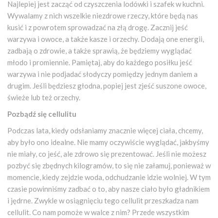
Najlepiej jest zacząć od czyszczenia lodówki i szafek w kuchni.
Wywalamy z nich wszelkie niezdrowe rzeczy, które będą nas
kusić i z powrotem sprowadzać na złą drogę. Zacznij jeść
warzywa i owoce, a także kasze i orzechy. Dodają one energii,
zadbają o zdrowie, a także sprawią, że będziemy wyglądać
młodo i promiennie. Pamiętaj, aby do każdego posiłku jeść
warzywa i nie podjadać słodyczy pomiędzy jednym daniem a
drugim. Jeśli będziesz głodna, popiej jest zjeść suszone owoce,
świeże lub też orzechy.
Pozbądź się cellulitu
Podczas lata, kiedy odsłaniamy znacznie więcej ciała, chcemy,
aby było ono idealne. Nie mamy oczywiście wyglądać, jakbyśmy
nie miały, co jeść, ale zdrowo się prezentować. Jeśli nie możesz
pozbyć się zbędnych kilogramów, to się nie załamuj, ponieważ w
momencie, kiedy zejdzie woda, odchudzanie idzie wolniej. W tym
czasie powinniśmy zadbać o to, aby nasze ciało było gładnikiem
i jędrne. Zwykle w osiągnięciu tego cellulit przeszkadza nam
cellulit. Co nam pomoże w walce z nim? Przede wszystkim