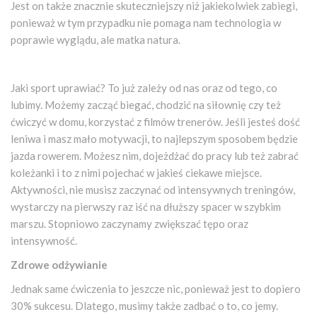
Jest on także znacznie skuteczniejszy niż jakiekolwiek zabiegi,
ponieważ w tym przypadku nie pomaga nam technologia w
poprawie wyglądu, ale matka natura.
Jaki sport uprawiać? To już zależy od nas oraz od tego, co
lubimy. Możemy zacząć biegać, chodzić na siłownię czy też
ćwiczyć w domu, korzystać z filmów trenerów. Jeśli jesteś dość
leniwa i masz mało motywacji, to najlepszym sposobem będzie
jazda rowerem. Możesz nim, dojeżdżać do pracy lub też zabrać
koleżanki i to z nimi pojechać w jakieś ciekawe miejsce.
Aktywności, nie musisz zaczynać od intensywnych treningów,
wystarczy na pierwszy raz iść na dłuższy spacer w szybkim
marszu. Stopniowo zaczynamy zwiększać tępo oraz
intensywność.
Zdrowe odżywianie
Jednak same ćwiczenia to jeszcze nic, ponieważ jest to dopiero
30% sukcesu. Dlatego, musimy także zadbać o to, co jemy.