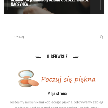
NACZYNKA...
O SERWISIE
Moja strona
Jesteśmy miłośnikami kobiecego piękna, odkrywamy zabiegi
medycyny estetycznej oraz stomatologii estetycznej.