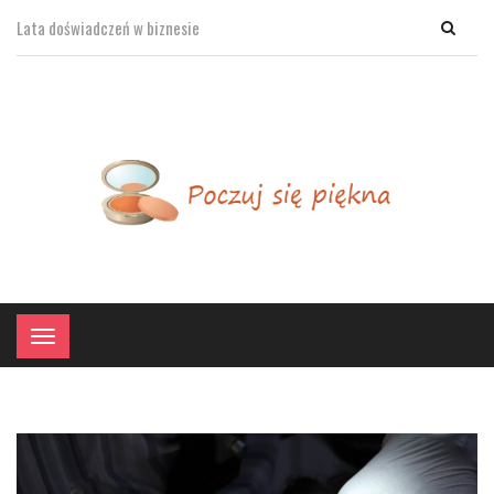
Lata doświadczeń w biznesie
×
Menu