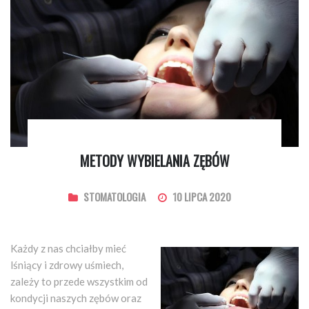
METODY WYBIELANIA ZĘBÓW
STOMATOLOGIA
10 LIPCA 2020
Każdy z nas chciałby mieć
lśniący i zdrowy uśmiech,
zależy to przede wszystkim od
kondycji naszych zębów oraz