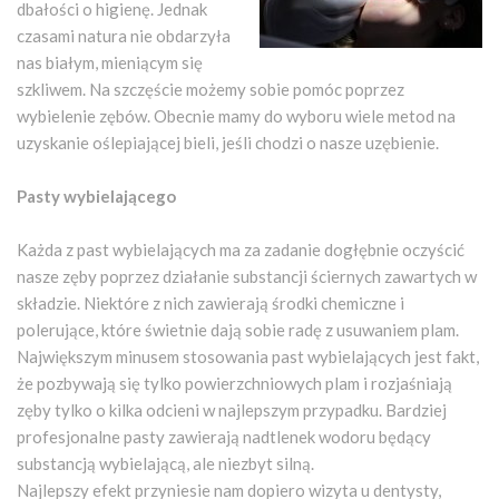
dbałości o higienę. Jednak
czasami natura nie obdarzyła
nas białym, mieniącym się
szkliwem. Na szczęście możemy sobie pomóc poprzez
wybielenie zębów. Obecnie mamy do wyboru wiele metod na
uzyskanie oślepiającej bieli, jeśli chodzi o nasze uzębienie.
Pasty wybielającego
Każda z past wybielających ma za zadanie dogłębnie oczyścić
nasze zęby poprzez działanie substancji ściernych zawartych w
składzie. Niektóre z nich zawierają środki chemiczne i
polerujące, które świetnie dają sobie radę z usuwaniem plam.
Największym minusem stosowania past wybielających jest fakt,
że pozbywają się tylko powierzchniowych plam i rozjaśniają
zęby tylko o kilka odcieni w najlepszym przypadku. Bardziej
profesjonalne pasty zawierają nadtlenek wodoru będący
substancją wybielającą, ale niezbyt silną.
Najlepszy efekt przyniesie nam dopiero wizyta u dentysty,