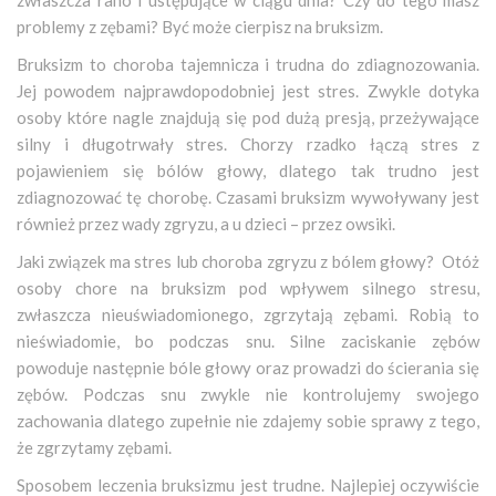
problemy z zębami? Być może cierpisz na bruksizm.
Bruksizm to choroba tajemnicza i trudna do zdiagnozowania.
Jej powodem najprawdopodobniej jest stres. Zwykle dotyka
osoby które nagle znajdują się pod dużą presją, przeżywające
silny i długotrwały stres. Chorzy rzadko łączą stres z
pojawieniem się bólów głowy, dlatego tak trudno jest
zdiagnozować tę chorobę. Czasami bruksizm wywoływany jest
również przez wady zgryzu, a u dzieci – przez owsiki.
Jaki związek ma stres lub choroba zgryzu z bólem głowy? Otóż
osoby chore na bruksizm pod wpływem silnego stresu,
zwłaszcza nieuświadomionego, zgrzytają zębami. Robią to
nieświadomie, bo podczas snu. Silne zaciskanie zębów
powoduje następnie bóle głowy oraz prowadzi do ścierania się
zębów. Podczas snu zwykle nie kontrolujemy swojego
zachowania dlatego zupełnie nie zdajemy sobie sprawy z tego,
że zgrzytamy zębami.
Sposobem leczenia bruksizmu jest trudne. Najlepiej oczywiście