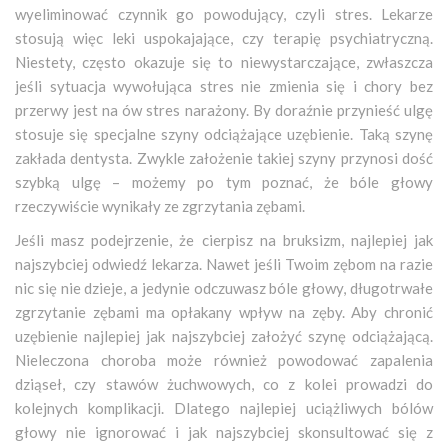
wyeliminować czynnik go powodujący, czyli stres. Lekarze
stosują więc leki uspokajające, czy terapię psychiatryczną.
Niestety, często okazuje się to niewystarczające, zwłaszcza
jeśli sytuacja wywołująca stres nie zmienia się i chory bez
przerwy jest na ów stres narażony. By doraźnie przynieść ulgę
stosuje się specjalne szyny odciążające uzębienie. Taką szynę
zakłada dentysta. Zwykle założenie takiej szyny przynosi dość
szybką ulgę – możemy po tym poznać, że bóle głowy
rzeczywiście wynikały ze zgrzytania zębami.
Jeśli masz podejrzenie, że cierpisz na bruksizm, najlepiej jak
najszybciej odwiedź lekarza. Nawet jeśli Twoim zębom na razie
nic się nie dzieje, a jedynie odczuwasz bóle głowy, długotrwałe
zgrzytanie zębami ma opłakany wpływ na zęby. Aby chronić
uzębienie najlepiej jak najszybciej założyć szynę odciążającą.
Nieleczona choroba może również powodować zapalenia
dziąseł, czy stawów żuchwowych, co z kolei prowadzi do
kolejnych komplikacji. Dlatego najlepiej uciążliwych bólów
głowy nie ignorować i jak najszybciej skonsultować się z