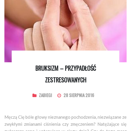
BRUKSIZM – PRZYPADŁOŚĆ
ZESTRESOWANYCH
ZABIEGI
28 SIERPNIA 2016
Męczą Cię bóle głowy nieznanego pochodzenia, niezwiązane ze
zwykłymi zmianami ciśnienia czy zmęczeniem? Natężające się
zwłaszcza rano i ustępujące w ciągu dnia? Czy do tego masz